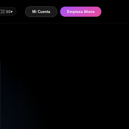
🇸 ES
▾
Mi Cuenta
Empieza Ahora