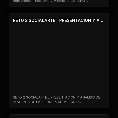
Reto Miedo _ Patreons y Miembros del canal...
1 Clases
RETO 2 SOCIALARTE _ PRESENTACION Y ANALISIS DE IMAGENES DE PATREONS & MIEMBROS DEL CANAL
RETO 2 SOCIALARTE _ PRESENTACION Y ANALISIS DE
IMAGENES DE PATREONS & MIEMBROS D...
1 Clases